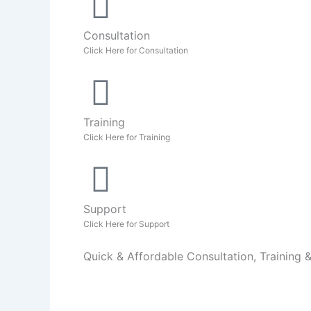
Consultation
Click Here for Consultation
Training
Click Here for Training
Support
Click Here for Support
Quick & Affordable Consultation, Training