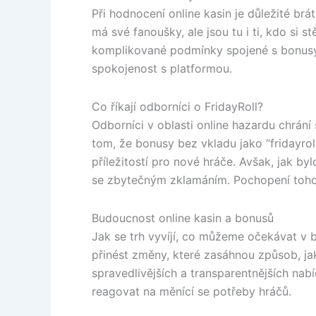
Při hodnocení online kasin je důležité brá
má své fanoušky, ale jsou tu i ti, kdo si 
komplikované podmínky spojené s bonusy.
spokojenost s platformou.
Co říkají odborníci o FridayRoll?
Odborníci v oblasti online hazardu chrání
tom, že bonusy bez vkladu jako “fridayro
příležitostí pro nové hráče. Avšak, jak by
se zbytečným zklamáním. Pochopení toho,
Budoucnost online kasin a bonusů
Jak se trh vyvíjí, co můžeme očekávat v
přinést změny, které zasáhnou způsob, ja
spravedlivějších a transparentnějších nab
reagovat na měnící se potřeby hráčů.