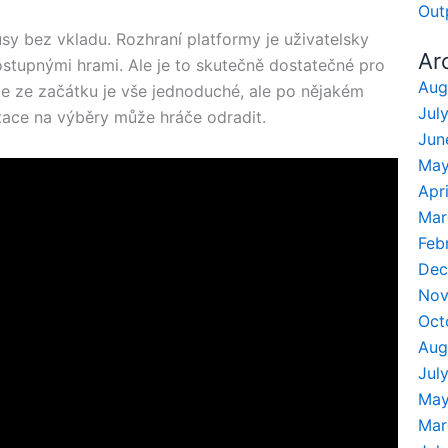
Out
usy bez vkladu. Rozhraní platformy je uživatelsky
Ar
ostupnými hrami. Ale je to skutečně dostatečné pro
Aug
že ze začátku je vše jednoduché, ale po nějakém
Jul
itace na výběry může hráče odradit.
Jun
May
Apr
Mar
Feb
Dec
Nov
Oct
Aug
Jul
May
Mar